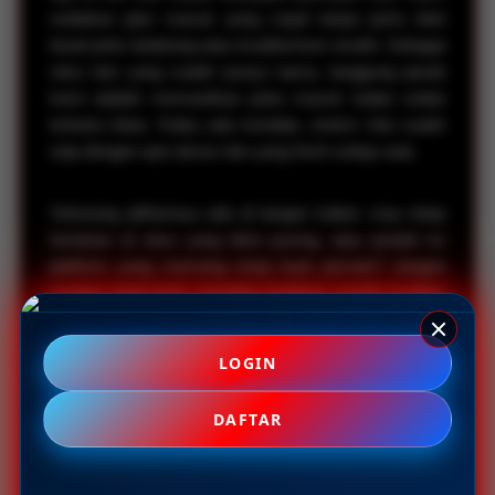
sediakan jalur masuk yang cepat tanpa perlu ribet
lewat pintu belakang atau troubleshoot sendiri. Sebagai
situs toto yang sudah punya nama, tanggung jawab
kami adalah memastikan pintu masuk kalian selalu
terbuka lebar. Kalau ada kendala, sistem kita sudah
siap dengan opsi akses lain yang fresh setiap saat.
Sekarang pilihannya ada di tangan kalian: mau tetap
bertahan di situs yang bikin pusing, atau pindah ke
platform yang memang kerja buat pemain? Jangan
nunggu nanti-nanti, mending buktikan sendiri kualitas
situs macau kami sekarang. Klik tautan login, masuk
ke sistem, dan lihat bedanya main di tempat yang tahu
LOGIN
cara menghargai member. Bergabung di BOLACUAN
hari ini, dan bawa pulang hasil maksimal.
DAFTAR
Pertanyaan Seputar